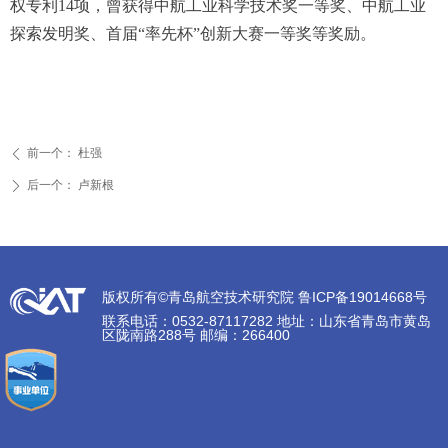
权专利14项，曾获得中航工业科学技术奖一等奖、中航工业
探索发明奖、首届“率先杯”创新大赛一等奖等奖励。
前一个：
杜强
ꄴ
后一个：
卢新根
ꄲ
版权所有©青岛航空技术研究院 鲁ICP备19014668号
联系电话：0532-87117282 地址：山东省青岛市黄岛
区陇南路288号 邮编：266400