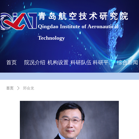
青 岛 航 空 技 术 研 究 院
Qingdao Institute of Aeronautical
Technology
首页
院况介绍
机构设置
科研队伍
综合新闻
科研平台及成果
首页
ꄲ
郑会龙