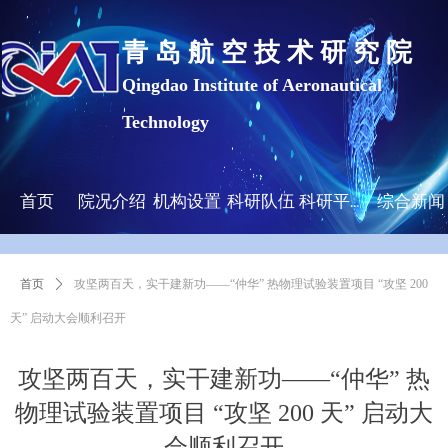
青 岛 航 空 技 术 研 究 院
Qingdao Institute of Aeronautical
Technology
首页
院况介绍
机构设置
科研队伍
综合新闻
科研平台及成果
首页
ꄲ
攻坚两百天，实干建新功——“仲华” 热物理试验装置项目 “攻坚 200
天” 启动大会顺利召开
攻坚两百天，实干建新功——“仲华” 热
物理试验装置项目 “攻坚 200 天” 启动大
会顺利召开