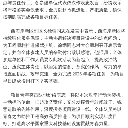
点与责任分工。各参建单位代表依次作表态发言，纷纷表示
将严格落实会议要求，全力以赴抢抓进度、严把质量，确保
按期圆满完成各项目标任务。
西海岸新区副区长徐强同志在发言中表示，西海岸新区将
持续强化服务保障，主动协调解决项目建设中的难点问题，
为工程顺利推进保驾护航。徐纲同志对大会顺利召开表示肯
定，并向全体参建人员的辛勤付出致以感谢。他强调，全体
参建单位和工作人员要以此次活动为新起点，提高政治站
位、压实主体责任，以坚定的信念、务实的作风、有力的举
措直面挑战、攻坚克难，全力完成 2026 年各项任务，为项目
早日建成投用打下坚实基础。
项目青年突击队也纷纷表态，将以本次攻坚行动为契机，
主动担当使命、扛起攻坚责任，充分发挥青年敢闯敢干、锐
意进取的先锋作用，深度投身项目建设一线。全体队员将以
青春之力助推工程高效高质推进，为项目顺利实现年度目
标、打造高水平国家重大科技基础设施贡献青春力量。